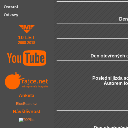
Ostatní
Odkazy
Den
10 LET
2008-2018
Den otevřených d
Poslední jízda s
Autorem fo
Anketa
BlueBoard.cz
Návštěvnost
Den otevřených 