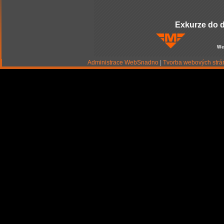
Exkurze do d
We
Administrace WebSnadno
|
Tvorba webových str