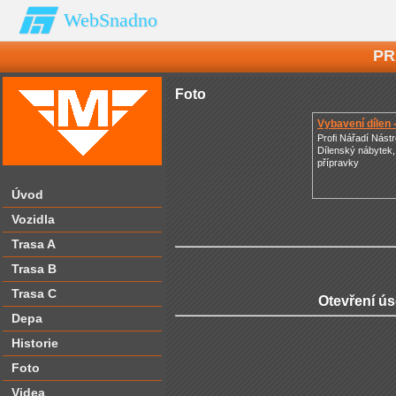
WebSnadno
PR
Foto
Vybavení dílen 
Profi Nářadí Nástr
Dílenský nábytek,
přípravky
Úvod
Vozidla
Trasa A
Trasa B
Trasa C
Otevření ús
Depa
Historie
Foto
Videa